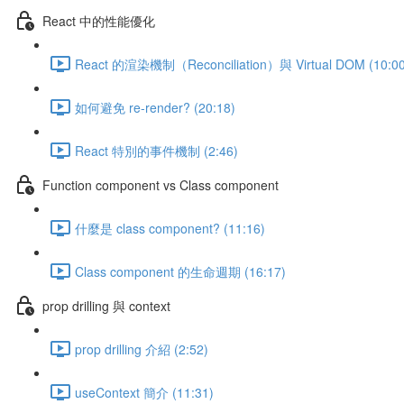
React 中的性能優化
React 的渲染機制（Reconciliation）與 Virtual DOM (10:00
如何避免 re-render? (20:18)
React 特別的事件機制 (2:46)
Function component vs Class component
什麼是 class component? (11:16)
Class component 的生命週期 (16:17)
prop drilling 與 context
prop drilling 介紹 (2:52)
useContext 簡介 (11:31)