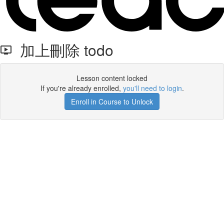
加上刪除 todo
Lesson content locked
If you're already enrolled,
you'll need to login
.
Enroll in Course to Unlock