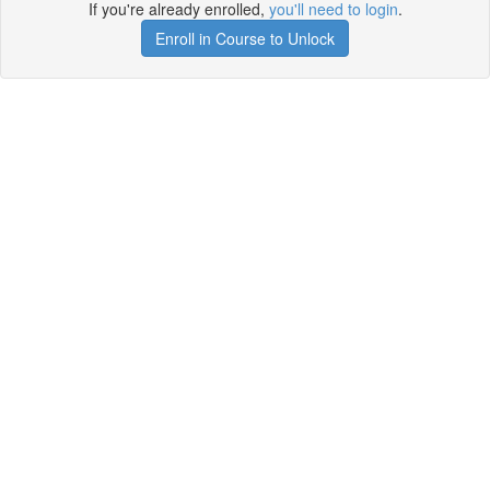
If you're already enrolled,
you'll need to login
.
Enroll in Course to Unlock