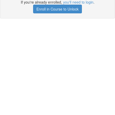
If you're already enrolled,
you'll need to login
.
Enroll in Course to Unlock