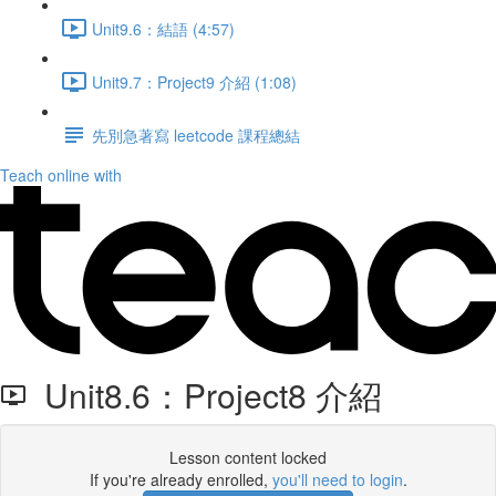
Unit9.6：結語 (4:57)
Unit9.7：Project9 介紹 (1:08)
先別急著寫 leetcode 課程總結
Teach online with
Unit8.6：Project8 介紹
Lesson content locked
If you're already enrolled,
you'll need to login
.