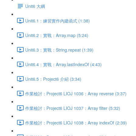
Unit6 大綱
Unit6.1：練習實作內建函式 (1:38)
Unit6.2：實戰：Array.map (5:24)
Unit6.3：實戰：String.repeat (1:39)
Unit6.4：實戰：Array.lastIndexOf (4:43)
Unit6.5：Project6 介紹 (3:34)
作業檢討：Project6 LIOJ 1036：Array reverse (3:37)
作業檢討：Project6 LIOJ 1037：Array filter (5:32)
作業檢討：Project6 LIOJ 1038：Array indexOf (2:39)