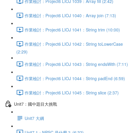
作業檢討：Project6 LIOJ 1039：Array fill (2:42)
作業檢討：Project6 LIOJ 1040：Array join (7:13)
作業檢討：Project6 LIOJ 1041：String trim (10:00)
作業檢討：Project6 LIOJ 1042：String toLowerCase
(2:29)
作業檢討：Project6 LIOJ 1043：String endsWith (7:11)
作業檢討：Project6 LIOJ 1044：String padEnd (6:59)
作業檢討：Project6 LIOJ 1045：String slice (2:37)
Unit7：國中題目大挑戰
Unit7 大綱
Unit7.1：NPSC 是什麼？ (6:32)