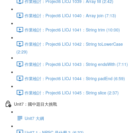
作業檢討：Project6 LIOJ 1039：Array fill (2:42)
作業檢討：Project6 LIOJ 1040：Array join (7:13)
作業檢討：Project6 LIOJ 1041：String trim (10:00)
作業檢討：Project6 LIOJ 1042：String toLowerCase
(2:29)
作業檢討：Project6 LIOJ 1043：String endsWith (7:11)
作業檢討：Project6 LIOJ 1044：String padEnd (6:59)
作業檢討：Project6 LIOJ 1045：String slice (2:37)
Unit7：國中題目大挑戰
Unit7 大綱
Unit7.1：NPSC 是什麼？ (6:32)