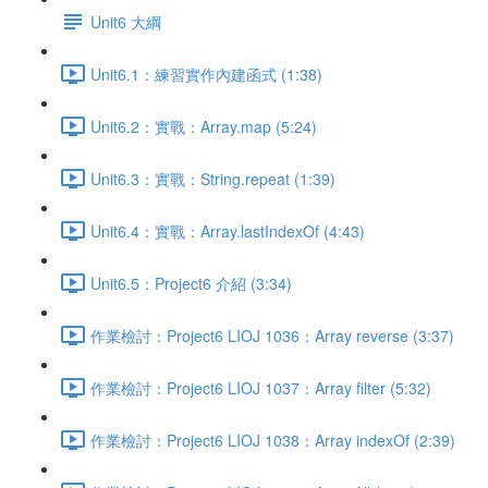
Unit6 大綱
Unit6.1：練習實作內建函式 (1:38)
Unit6.2：實戰：Array.map (5:24)
Unit6.3：實戰：String.repeat (1:39)
Unit6.4：實戰：Array.lastIndexOf (4:43)
Unit6.5：Project6 介紹 (3:34)
作業檢討：Project6 LIOJ 1036：Array reverse (3:37)
作業檢討：Project6 LIOJ 1037：Array filter (5:32)
作業檢討：Project6 LIOJ 1038：Array indexOf (2:39)