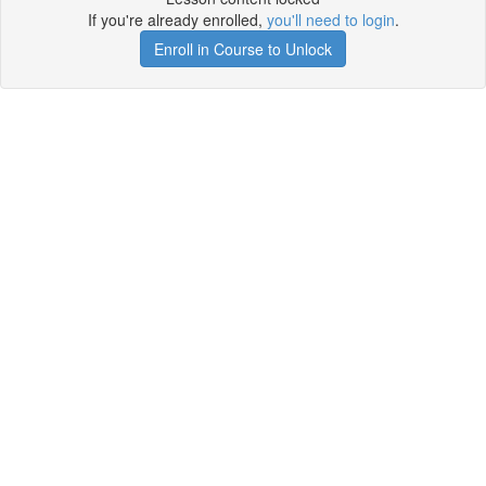
If you're already enrolled,
you'll need to login
.
Enroll in Course to Unlock