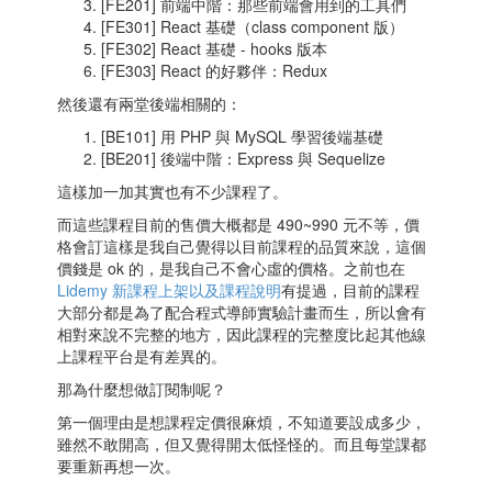
[FE201] 前端中階：那些前端會用到的工具們
[FE301] React 基礎（class component 版）
[FE302] React 基礎 - hooks 版本
[FE303] React 的好夥伴：Redux
然後還有兩堂後端相關的：
[BE101] 用 PHP 與 MySQL 學習後端基礎
[BE201] 後端中階：Express 與 Sequelize
這樣加一加其實也有不少課程了。
而這些課程目前的售價大概都是 490~990 元不等，價
格會訂這樣是我自己覺得以目前課程的品質來說，這個
價錢是 ok 的，是我自己不會心虛的價格。之前也在
Lidemy 新課程上架以及課程說明
有提過，目前的課程
大部分都是為了配合程式導師實驗計畫而生，所以會有
相對來說不完整的地方，因此課程的完整度比起其他線
上課程平台是有差異的。
那為什麼想做訂閱制呢？
第一個理由是想課程定價很麻煩，不知道要設成多少，
雖然不敢開高，但又覺得開太低怪怪的。而且每堂課都
要重新再想一次。