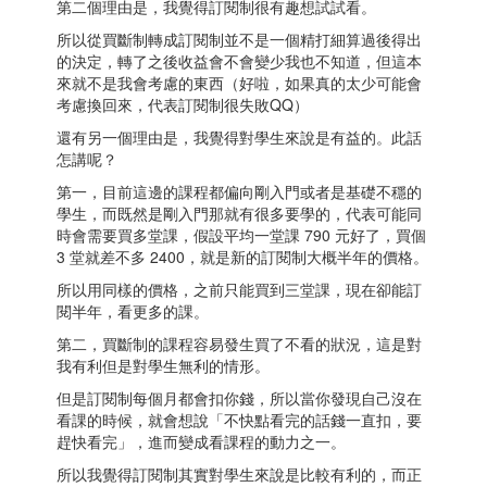
第二個理由是，我覺得訂閱制很有趣想試試看。
所以從買斷制轉成訂閱制並不是一個精打細算過後得出
的決定，轉了之後收益會不會變少我也不知道，但這本
來就不是我會考慮的東西（好啦，如果真的太少可能會
考慮換回來，代表訂閱制很失敗QQ）
還有另一個理由是，我覺得對學生來說是有益的。此話
怎講呢？
第一，目前這邊的課程都偏向剛入門或者是基礎不穩的
學生，而既然是剛入門那就有很多要學的，代表可能同
時會需要買多堂課，假設平均一堂課 790 元好了，買個
3 堂就差不多 2400，就是新的訂閱制大概半年的價格。
所以用同樣的價格，之前只能買到三堂課，現在卻能訂
閱半年，看更多的課。
第二，買斷制的課程容易發生買了不看的狀況，這是對
我有利但是對學生無利的情形。
但是訂閱制每個月都會扣你錢，所以當你發現自己沒在
看課的時候，就會想說「不快點看完的話錢一直扣，要
趕快看完」，進而變成看課程的動力之一。
所以我覺得訂閱制其實對學生來說是比較有利的，而正