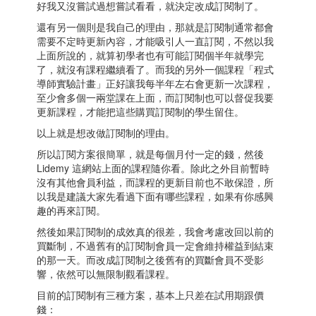
好我又沒嘗試過想嘗試看看，就決定改成訂閱制了。
還有另一個則是我自己的理由，那就是訂閱制通常都會
需要不定時更新內容，才能吸引人一直訂閱，不然以我
上面所說的，就算初學者也有可能訂閱個半年就學完
了，就沒有課程繼續看了。而我的另外一個課程「程式
導師實驗計畫」正好讓我每半年左右會更新一次課程，
至少會多個一兩堂課在上面，而訂閱制也可以督促我要
更新課程，才能把這些購買訂閱制的學生留住。
以上就是想改做訂閱制的理由。
所以訂閱方案很簡單，就是每個月付一定的錢，然後
Lidemy 這網站上面的課程隨你看。除此之外目前暫時
沒有其他會員利益，而課程的更新目前也不敢保證，所
以我是建議大家先看過下面有哪些課程，如果有你感興
趣的再來訂閱。
然後如果訂閱制的成效真的很差，我會考慮改回以前的
買斷制，不過舊有的訂閱制會員一定會維持權益到結束
的那一天。而改成訂閱制之後舊有的買斷會員不受影
響，依然可以無限制觀看課程。
目前的訂閱制有三種方案，基本上只差在試用期跟價
錢：