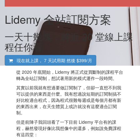
Lidemy 全站訂閱方案
一天十幾塊，將近 20 堂線上課
程任你看
現在就上課，
7 天試用期 然後 $399/月
從 2020 年底開始，Lidemy 將正式從買斷制的課程平台
轉為全站訂閱制，想試著用新的模式運作一段時間。
其實以前我就有想過要做訂閱制了，但卻一直想不到我
可以提供的東西是什麼。我有想過說短期的訂閱制搞不
好比較適合程式，因為程式很難每週或是每個月都有新
的東西出來，在天生體質上或許就沒有這麼適合訂閱
制。
但是前陣子我回頭看了一下目前 Lidemy 平台有的課
程，赫然發現好像比我想像中的還多，例如說免費課程
有這四堂：