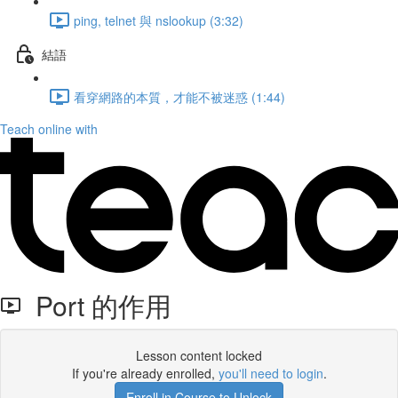
ping, telnet 與 nslookup (3:32)
結語
看穿網路的本質，才能不被迷惑 (1:44)
Teach online with
Port 的作用
Lesson content locked
If you're already enrolled,
you'll need to login
.
Enroll in Course to Unlock