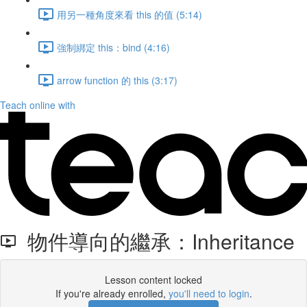
用另一種角度來看 this 的值 (5:14)
強制綁定 this：bind (4:16)
arrow function 的 this (3:17)
Teach online with
物件導向的繼承：Inheritance
Lesson content locked
If you're already enrolled,
you'll need to login
.