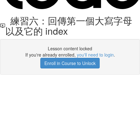
練習六：回傳第一個大寫字母
以及它的 index
Lesson content locked
If you're already enrolled,
you'll need to login
.
Enroll in Course to Unlock