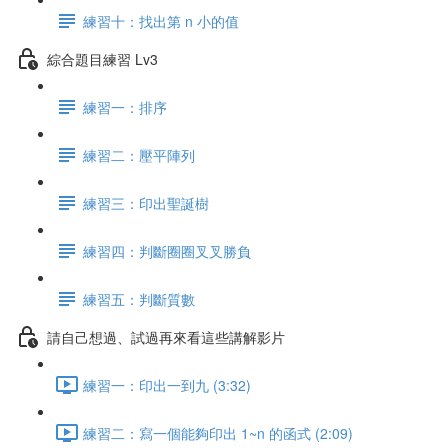
練習十：找出第 n 小的值
綜合題目練習 Lv3
練習一：排序
練習二：壓平陣列
練習三：印出聖誕樹
練習四：判斷圈圈叉叉勝負
練習五：判斷質數
請自己想過、試過再來看這些講解影片
練習一：印出一到九 (3:32)
練習二：寫一個能夠印出 1~n 的函式 (2:09)