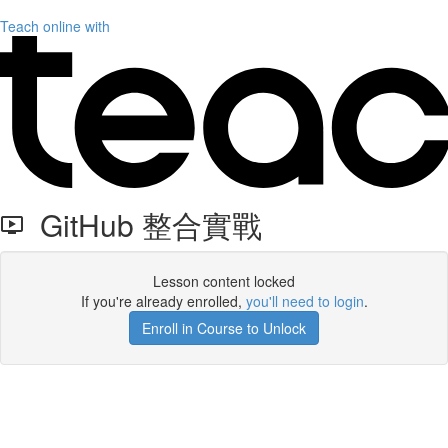
Teach online with
GitHub 整合實戰
Lesson content locked
If you're already enrolled,
you'll need to login
.
Enroll in Course to Unlock