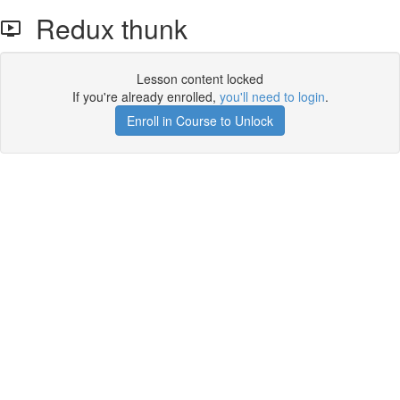
Redux thunk
Lesson content locked
If you're already enrolled,
you'll need to login
.
Enroll in Course to Unlock