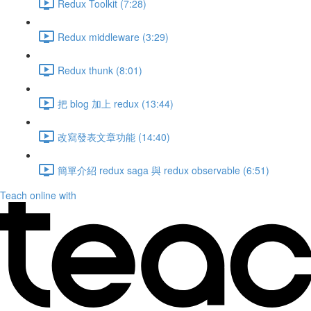
Redux Toolkit (7:28)
Redux middleware (3:29)
Redux thunk (8:01)
把 blog 加上 redux (13:44)
改寫發表文章功能 (14:40)
簡單介紹 redux saga 與 redux observable (6:51)
Teach online with