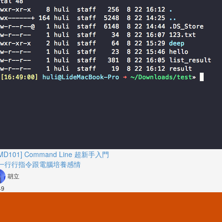
MD101] Command Line 超新手入門
一行行指令跟電腦培養感情
胡立
49