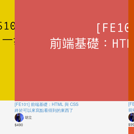
[F
[FE101] 前端基礎：HTML 與 CSS
前
終於可以來寫點看得到的東西了
胡立
$9
$490