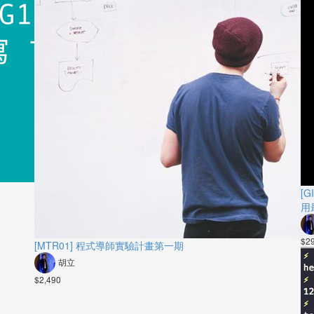
[G
用
$2
[MTR01] 程式導師實驗計畫第一期
胡立
$2,490