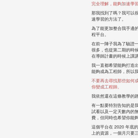
完全理解，能夠加速學
那我找到了嗎？我可以
速學習的方法了。
為了能更加整合我手邊的
程平台。
在前一陣子我為了驗證
很多，也從第二期的時
在導師計畫的時候上課
我一直都希望能夠打造
能夠成為工程師，所以
不要再去尋找那些如何
你變成工程師。
我依然還在這條教學的
有一點要特別告知的是
試看以及一定天數內的
費，但同時也希望你能
這個平台在 2020 
上的資源，一個月只要三