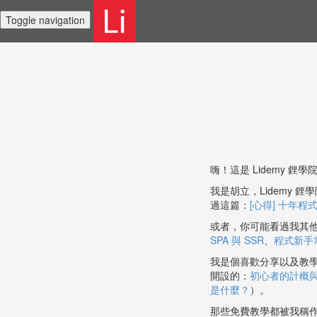
Toggle navigation
嗨！這是 Lidemy 
我是胡立，Lidemy
過這篇：
[心得] 十年程
或者，你可能看過我其
SPA 與 SSR
、
程式新手
我是個喜歡分享以及教
開設的：
初心者的計概與 c
是什麼？
）。
那些免費教學都被我稱