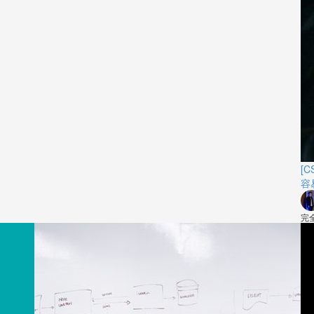
[C
容
完