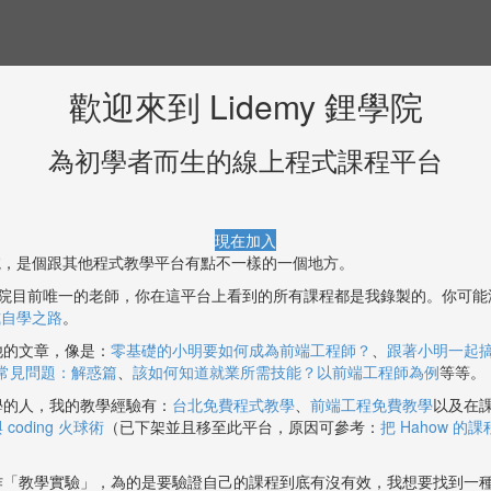
歡迎來到 Lidemy 鋰學院
為初學者而生的線上程式課程平台
現在加入
鋰學院，是個跟其他程式教學平台有點不一樣的一個地方。
 鋰學院目前唯一的老師，你在這平台上看到的所有課程都是我錄製的。你可
式自學之路
。
他的文章，像是：
零基礎的小明要如何成為前端工程師？
、
跟著小明一起搞
常見問題：解惑篇
、
該如何知道就業所需技能？以前端工程師為例
等等。
學的人，我的教學經驗有：
台北免費程式教學
、
前端工程免費教學
以及在課
oding 火球術
（已下架並且移至此平台，原因可參考：
把 Hahow 
作「教學實驗」，為的是要驗證自己的課程到底有沒有效，我想要找到一