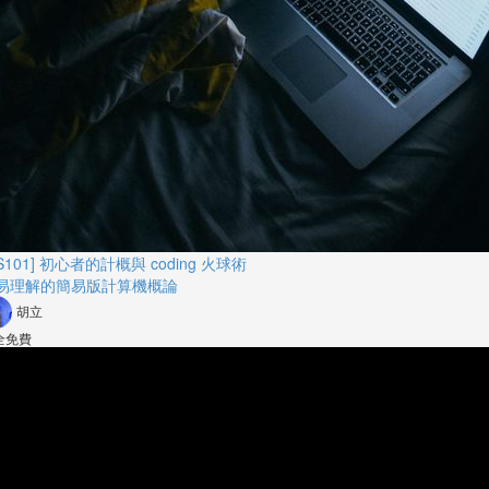
S101] 初心者的計概與 coding 火球術
易理解的簡易版計算機概論
胡立
全免費