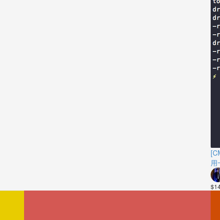
[C
用
$1