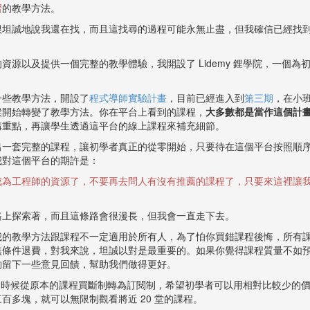
習
的教學方法。
很坦誠地說我還在找，而且這找尋的過程可能永無止盡，但我確信已經找
資源以及提供一個完整的教學體驗，我開設了 Lidemy 鋰學院，一個為
一些教學方法，開設了
程式導師實驗計畫
，目前已經進入到
第三期
，在小
候開始轉變了教學方法。你在平台上看到的課程，
大多數都是當作這個計
講重點，再讓學生透過這平台的線上課程來補充細節。
出一套完整的課程，讓初學者真正的從零開始，只要待在這個平台按照順
我對這個平台的期許是：
成為工程師的資源了，不要再去問人有沒有推薦的課程了，只要來這裡讓
路上探索著，而且這條路會很漫長，但我會一直走下去。
我的教學方法跟課程不一定適用於所有人，為了怕你買錯課程後悔，所有
無條件退費，對我來說，坦誠以對是最重要的。如果你覺得課程質量不如
夠留下一些意見回饋，幫助我們做得更好。
年底的時候從原本的課程買斷制轉為訂閱制，希望初學者可以用相對比較少的
百多塊，就可以無限制觀看將近 20 堂的課程。