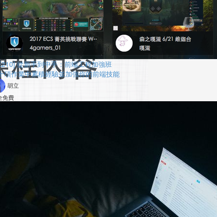
FE210] 從新手到中手：前端工程加強班
十項作業中累積經驗並加強你的前端技能
胡立
全免費