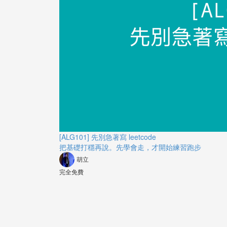
[ALG101] 先別急著寫 leetcode
把基礎打穩再說。先學會走，才開始練習跑步
胡立
完全免費