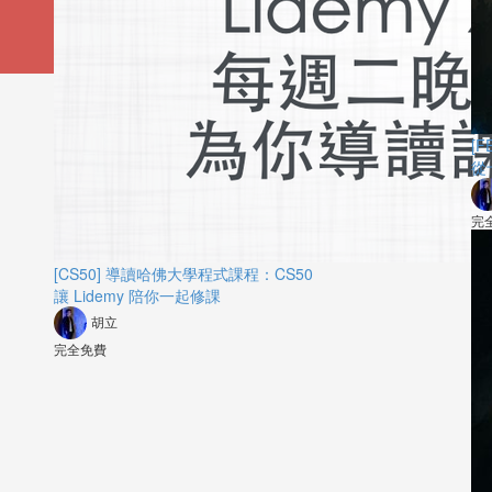
[
從
完
[CS50] 導讀哈佛大學程式課程：CS50
讓 Lidemy 陪你一起修課
胡立
完全免費